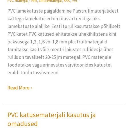
PVC materjal
/
info
,
katusematerjal
,
KKK
,
PVC
paigaldamine
PVC lamekatuste paigaldamine Plastrullmaterjalidest
kattega lamekatused on tõusva trendiga üks
lamekatuste alaliike. Eesti turul kasutatakse põhiliselt
PVC katet PVC katused ehitatakse ühekihilistena kihi
paksusega 1,2, 1,6 või 1,8 mm plastrullmaterjalid
tarnitakse kas 1 või 2 meetri laiustes rullides ja ühes
rullis on tavaliselt 20-25 jm materjali PVC materjale
toodetakse väga erinevates värvitoonides katustel
eraldi tuulutussüsteemi
Read More »
PVC katusematerjali kasutus ja
PVC
katusematerjali
omadused