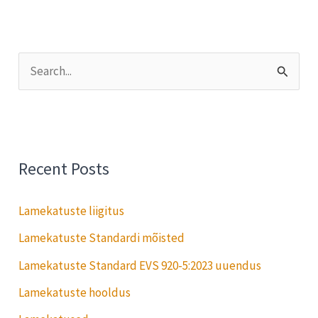
S
e
a
r
Recent Posts
c
h
Lamekatuste liigitus
f
Lamekatuste Standardi mõisted
o
Lamekatuste Standard EVS 920-5:2023 uuendus
r
:
Lamekatuste hooldus