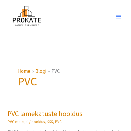
Skip
to
content
Home
Blogi
PVC
PVC
PVC lamekatuste hooldus
PVC
lamekatuste
PVC materjal
/
hooldus
,
KKK
,
PVC
hooldus