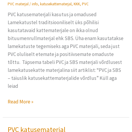
kasutus
PVC materjal
/
info
,
katusekattematerjal
,
KKK
,
PVC
ja
PVC katusematerjali kasutus ja omadused
omadused
Lamekatustel traditsiooniliselt üks põhilisi
kasutatavaid kattematerjale on ikka olnud
bituumenrullmaterjal ehk SBS. Üha enam kasutatakse
lamekatuste tegemiseks aga PVC materjali, seda just
PVC oluliselt etemate ja positiivsemate omaduste
tõttu. Täpsema tabeli PVC ja SBS materjali võrdlusest
lamekatusekatte materjalina siit artiklist: “PVC ja SBS
– täiuslik katusekattematerjalide võrdlus” Küll aga
leiad
Read More »
PVC katusematerjal
PVC