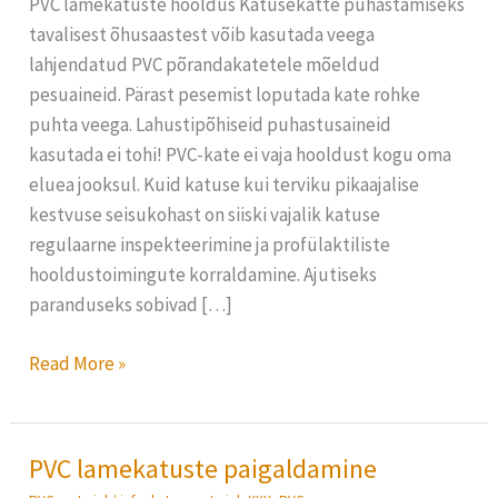
PVC lamekatuste hooldus Katusekatte puhastamiseks
tavalisest õhusaastest võib kasutada veega
lahjendatud PVC põrandakatetele mõeldud
pesuaineid. Pärast pesemist loputada kate rohke
puhta veega. Lahustipõhiseid puhastusaineid
kasutada ei tohi! PVC-kate ei vaja hooldust kogu oma
eluea jooksul. Kuid katuse kui terviku pikaajalise
kestvuse seisukohast on siiski vajalik katuse
regulaarne inspekteerimine ja profülaktiliste
hooldustoimingute korraldamine. Ajutiseks
paranduseks sobivad […]
Read More »
PVC lamekatuste paigaldamine
PVC
lamekatuste