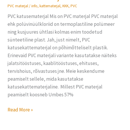
katusematerjal
PVC materjal
/
info
,
kattematerjal
,
KKK
,
PVC
PVC katusematerjal Mis on PVC materjal PVC materjal
ehk polüvinüülkloriid on termoplastiline polümeer
ning kusjuures ühtlasi kolmas enim toodetud
sünteetiline plast. Jah, just nimelt, PVC
katusekattematerjal on põhimõtteliselt plastik.
Erinevaid PVC materjali variante kasutatakse näiteks
jalatsitööstuses, kaablitööstuses, ehituses,
tervishoius, rõivastuses jne. Meie keskendume
peamiselt sellele, mida kasutatakse
katusekattematerjaline. Millest PVC materjal
peamiselt koosneb Umbes 57%
Read More »